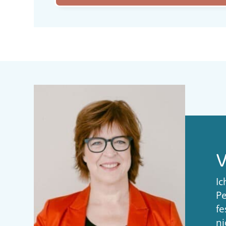
V
Ic
Pe
fe
ni