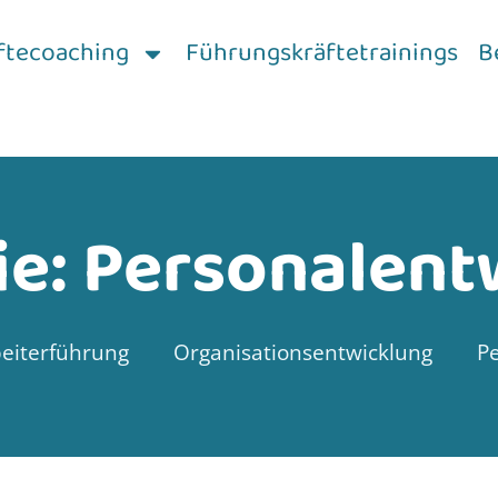
ftecoaching
Führungskräftetrainings
B
ie: Personalent
eiterführung
Organisationsentwicklung
P