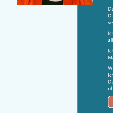
Da
Di
ve
Ic
al
Ic
M
We
ic
Da
üb