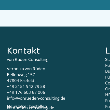
Kontakt
L
von Rüden Consulting
St
Fü
Veronika von Rüden
Bu
Bellenweg 157
Fü
47804 Krefeld
Co
+49 2151 942 79 58
Or
+49 176 603 67 006
HR
info@vonrueden-consulting.de
Fü
Newsletter bestellen
Fü
vonrueden-consulting.de